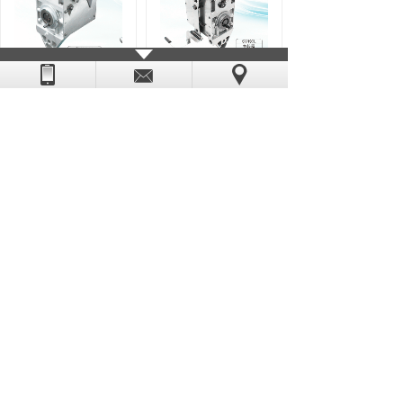
SY2011
SY490L型
自动空气捻接器
自动空气捻接器
共 6 条记录
1
联系我们
地址 ：上海市青浦华徐路688号2号楼101室
服务热线：021-34696978
电话：15618912293 陈泉洲
传真: 021-54202969
邮箱：kongnianqi@shsyfzwj.com
扫一扫
QQ : 1341900177
关注我们
copyright @ 2010-2020 上海天缘纺织五金有限公司 all rights
reserved. 备案号：
沪ICP备20020213号